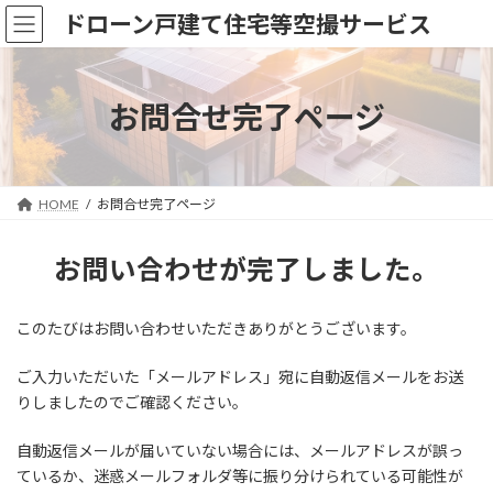
コ
ナ
ドローン戸建て住宅等空撮サービス
ン
ビ
テ
ゲ
ン
ー
ツ
シ
お問合せ完了ページ
へ
ョ
ス
ン
キ
に
ッ
移
HOME
お問合せ完了ページ
プ
動
お問い合わせが完了しました。
このたびはお問い合わせいただきありがとうございます。
ご入力いただいた「メールアドレス」宛に自動返信メールをお送
りしましたのでご確認ください。
自動返信メールが届いていない場合には、メールアドレスが誤っ
ているか、迷惑メールフォルダ等に振り分けられている可能性が