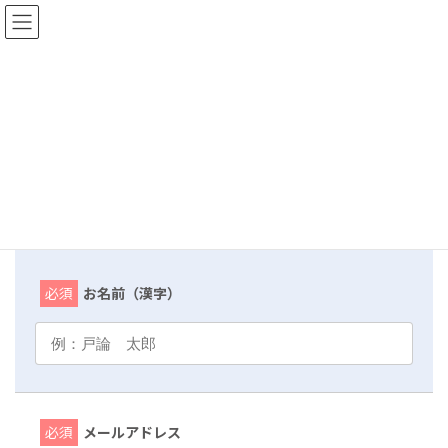
コ
ナ
ドローン戸建て住宅等空撮サービス
ン
ビ
テ
ゲ
ン
ー
ツ
シ
お問い合わせ
へ
ョ
ス
ン
キ
に
ッ
移
HOME
お問い合わせ
プ
動
必須
お名前（漢字）
必須
メールアドレス