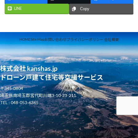
LINE
Copy
HOME
Site Map
お問い合わせ
プライバシーポリシー
会社概要
株式会社 kanshas.jp
ドローン戸建て住宅等空撮サービス
〒345-0804
埼玉県南埼玉郡宮代町川端3-10-23-211
TEL : 048-053-6365
COPYRIGHT (C) KANSHAS-JP CO.,LTD. ALL RIGHTS RESERVED.